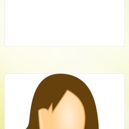
Alexandra Schmiedehausen, X-Dorf, DE
Anerkannte Systemaufstellerin,
Lebensberaterin und Mentaltrainerin. Seit
vielen Jahren begleitet sie empathisch und
intuitiv ihre Klientinnen zu mehr
Lebensfreude und Leichtigkeit.