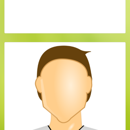
Peter Paanakker, Groningen, NED
Physiotherapeut | 30 Jahre Erfahrung in
unterschiedlichen Meditationstraditionen |
20 Jahre Berufserfahrung als Selbstständiger
in der Wirtschaft | gefragter Referent im
Benediktushof, Zentrum für Achtsamkeit
und Meditation in Würzburg | seit über 20
Jahren erfolgreicher Coach, Berater und
Trainer in Organisationen und Unternehmen