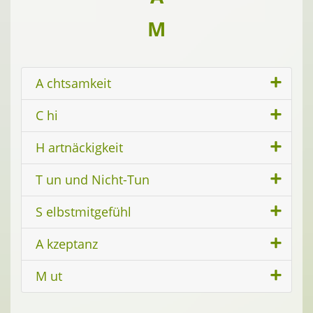
M
A chtsamkeit
C hi
H artnäckigkeit
T un und Nicht-Tun
S elbstmitgefühl
A kzeptanz
M ut