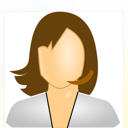
Hanna Tempelhagen, Hamburg, DE
10 Jahre erfolgreiche Führungskraft im E-
Commerce und Online-Marketing in
Beratung, Handel, Start-Ups | Co-Founder
The Mindful Spaces; Hamburg
Seit 5 Jahren persönliche Meditations- und
Selbstmitgefühlspraxis Zertifizierte MBSR-
Trainerin (mindfulness based stress
reduction | zertifizierte Trainerin
Mindfulness@work | zertifizierter Mindful
Sports / Running und Performance Coach
(MSPE) ) | Trained Teacher MSC (mindful
self-compassion)