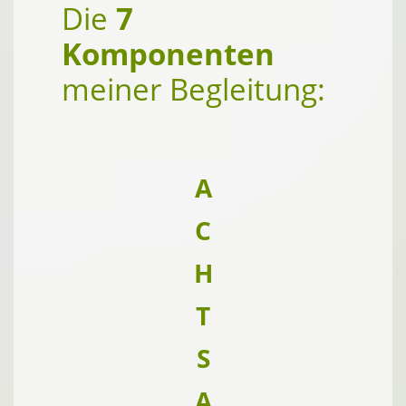
Die
7
Komponenten
meiner Begleitung:
A
C
H
T
S
A